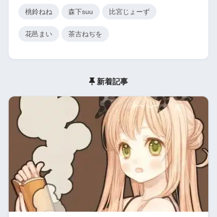
桃鈴ねね
森下suu
比宮じょーず
花邑まい
茶古ねぢを
新着記事