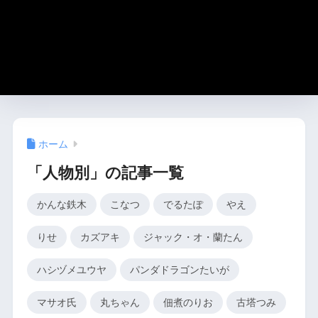
ホーム
「人物別」の記事一覧
かんな鉄木
こなつ
でるたぽ
やえ
りせ
カズアキ
ジャック・オ・蘭たん
ハシヅメユウヤ
パンダドラゴンたいが
マサオ氏
丸ちゃん
佃煮のりお
古塔つみ