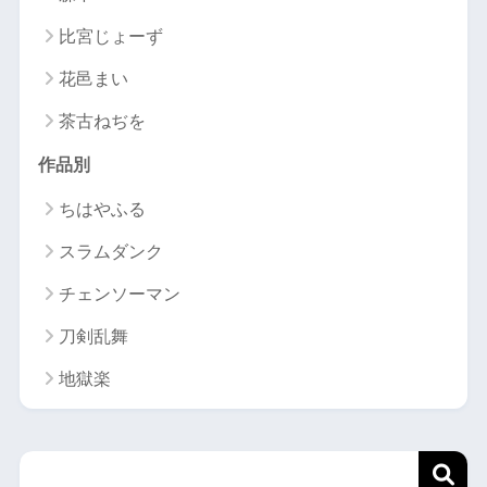
比宮じょーず
花邑まい
茶古ねぢを
作品別
ちはやふる
スラムダンク
チェンソーマン
刀剣乱舞
地獄楽