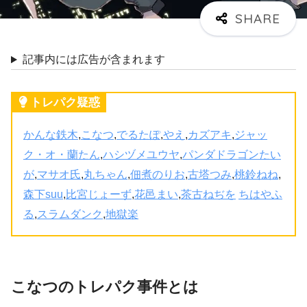
記事内には広告が含まれます
トレパク疑惑
かんな鉄木
,
こなつ
,
でるたぽ
,
やえ
,
カズアキ
,
ジャッ
ク・オ・蘭たん
,
ハシヅメユウヤ
,
パンダドラゴンたい
が
,
マサオ氏
,
丸ちゃん
,
佃煮のりお
,
古塔つみ
,
桃鈴ねね
,
森下suu
,
比宮じょーず
,
花邑まい
,
茶古ねぢを
ちはやふ
る
,
スラムダンク
,
地獄楽
こなつのトレパク事件とは