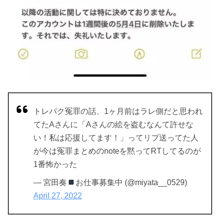
トレパク冤罪の話、1ヶ月前はラレ側だと思われ
てたAさんに「Aさんの絵を盗むなんて許せな
い！私は応援してます！」ってリプ送ってた人
が今は冤罪まとめのnoteを黙ってRTしてるのが
1番怖かった
— 宮田奏
お仕事募集中 (@miyata__0529)
April 27, 2022