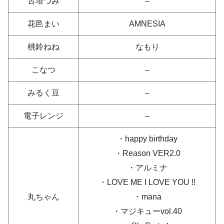
古塔つみ
–
花邑まい
AMNESIA
桃鈴ねね
なもり
こなつ
–
みるく豆
–
電子レンジ
–
・happy birthday
・Reason VER2.0
・アルミナ
・LOVE ME I LOVE YOU !!
丸ちゃん
・mana
・マジキューvol.40