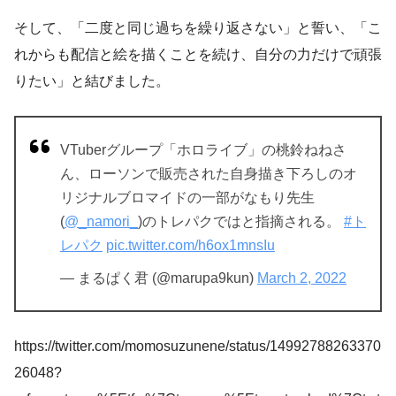
そして、「二度と同じ過ちを繰り返さない」と誓い、「こ
れからも配信と絵を描くことを続け、自分の力だけで頑張
りたい」と結びました。
VTuberグループ「ホロライブ」の桃鈴ねねさ
ん、ローソンで販売された自身描き下ろしのオ
リジナルブロマイドの一部がなもり先生
(
@_namori_
)のトレパクではと指摘される。
#ト
レパク
pic.twitter.com/h6ox1mnsIu
— まるぱく君 (@marupa9kun)
March 2, 2022
https://twitter.com/momosuzunene/status/14992788263370
26048?