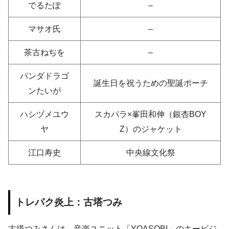
でるたぽ
–
マサオ氏
–
茶古ねぢを
–
パンダドラゴ
誕生日を祝うための聖誕ポーチ
ンたいが
ハシヅメユウ
スカパラ×峯田和伸（銀杏BOY
ヤ
Z）のジャケット
江口寿史
中央線文化祭
トレパク炎上：古塔つみ
古塔つみさんは、音楽ユニット「YOASOBI」のキービジ