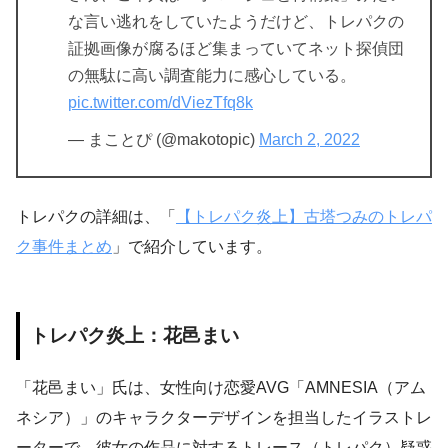
な言い逃れをしていたようだけど、トレパクの
証拠画像が腐るほど集まっていてネット探偵団
の無駄に高い調査能力に感心している。
pic.twitter.com/dViezTfq8k
— まことぴ (@makotopic)
March 2, 2022
トレパクの詳細は、「
【トレパク炎上】古塔つみのトレパ
ク事件まとめ
」で紹介しています。
トレパク炎上：花邑まい
「花邑まい」氏は、女性向け恋愛AVG「AMNESIA（アム
ネシア）」のキャラクターデザインを担当したイラストレ
ーターで、彼女の作品に対するトレース（トレパク）疑惑