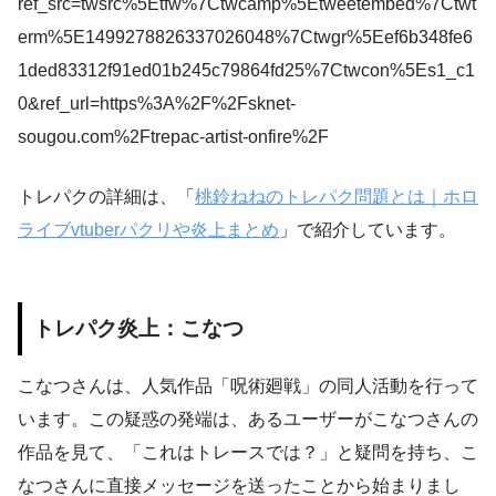
ref_src=twsrc%5Etfw%7Ctwcamp%5Etweetembed%7Ctwt
erm%5E1499278826337026048%7Ctwgr%5Eef6b348fe6
1ded83312f91ed01b245c79864fd25%7Ctwcon%5Es1_c1
0&ref_url=https%3A%2F%2Fsknet-
sougou.com%2Ftrepac-artist-onfire%2F
トレパクの詳細は、「
桃鈴ねねのトレパク問題とは｜ホロ
ライブvtuberパクリや炎上まとめ
」で紹介しています。
トレパク炎上：こなつ
こなつさんは、人気作品「呪術廻戦」の同人活動を行って
います。この疑惑の発端は、あるユーザーがこなつさんの
作品を見て、「これはトレースでは？」と疑問を持ち、こ
なつさんに直接メッセージを送ったことから始まりまし