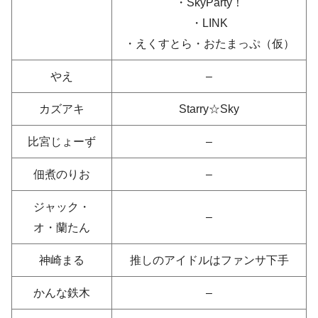
・SkyParty！
・LINK
・えくすとら・おたまっぷ（仮）
やえ
–
カズアキ
Starry☆Sky
比宮じょーず
–
佃煮のりお
–
ジャック・
–
オ・蘭たん
神崎まる
推しのアイドルはファンサ下手
かんな鉄木
–