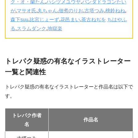
ク・オ・蘭たん
,
ハシヅメユウヤ
,
パンダドラゴンたい
が
,
マサオ氏
,
丸ちゃん
,
佃煮のりお
,
古塔つみ
,
桃鈴ねね
,
森下suu
,
比宮じょーず
,
花邑まい
,
茶古ねぢを
ちはやふ
る
,
スラムダンク
,
地獄楽
トレパク疑惑の有名なイラストレーター
一覧と関連性
トレパク疑惑の有名なイラストレーターと作品名は以下で
す。
トレパク作者
作品名
名