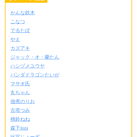
かんな鉄木
こなつ
でるたぽ
やえ
カズアキ
ジャック・オ・蘭たん
ハシヅメユウヤ
パンダドラゴンたいが
マサオ氏
丸ちゃん
佃煮のりお
古塔つみ
桃鈴ねね
森下suu
比宮じょーず