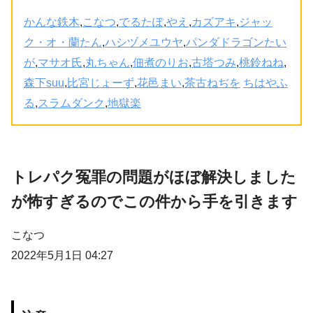
かんな鉄木
,
こなつ
,
でるたぽ
,
やえ
,
カズアキ
,
ジャッ
ク・オ・蘭たん
,
ハシヅメユウヤ
,
パンダドラゴンたい
が
,
マサオ氏
,
丸ちゃん
,
佃煮のりお
,
古塔つみ
,
桃鈴ねね
,
森下suu
,
比宮じょーず
,
花邑まい
,
茶古ねぢを
ちはやふ
る
,
スラムダンク
,
地獄楽
トレパク冤罪の問題がほぼ解決しました
が怖すぎるのでこの件から手を引きます
こなつ
2022年5月1日 04:27