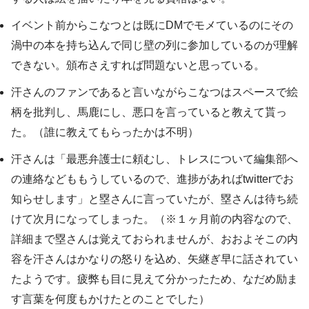
イベント前からこなつとは既にDMでモメているのにその
渦中の本を持ち込んで同じ壁の列に参加しているのが理解
できない。頒布さえすれば問題ないと思っている。
汗さんのファンであると言いながらこなつはスペースで絵
柄を批判し、馬鹿にし、悪口を言っていると教えて貰っ
た。（誰に教えてもらったかは不明）
汗さんは「最悪弁護士に頼むし、トレスについて編集部へ
の連絡などももうしているので、進捗があればtwitterでお
知らせします」と塁さんに言っていたが、塁さんは待ち続
けて次月になってしまった。（※１ヶ月前の内容なので、
詳細まで塁さんは覚えておられませんが、おおよそこの内
容を汗さんはかなりの怒りを込め、矢継ぎ早に話されてい
たようです。疲弊も目に見えて分かったため、なだめ励ま
す言葉を何度もかけたとのことでした）