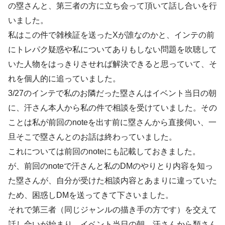
の塁さんと、第三者の方に立ち会って頂いて話し合いを行
いました。
私はこの件で雑検証を送ったXが誰なのかと、インテの前
にトレパク疑惑や私についてありもしない問題を吹聴して
いた人物をはっきりさせれば解決できると思っていて、そ
れを個人的に追っていました。
3/27のインテで私のお隣だった塁さんはイベント当日の朝
に、汗さん本人から私の件で相談を受けていました。その
ことは私が前回のnoteを出す前に塁さんから直接伺い、一
旦そこで塁さんとのお話は終わっていました。
これについては前回のnoteにも記載しておきました。
が、前回のnoteで汗さんと私のDMのやりとり内容を知っ
た塁さんが、自分が受けた相談内容とあまりに違っていた
ため、困惑しDMを送ってきて下さいました。
それで第三者（同じジャンルの描き手の方です）を交えて
話し合いが始まり、イベント当日の朝、汗さんから類さん