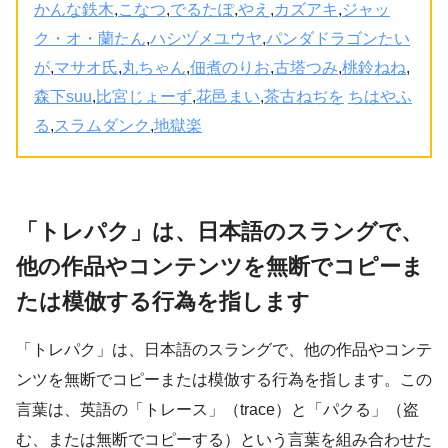
かんな鉄木
,
こなつ
,
でるたぽ
,
やえ
,
カズアキ
,
ジャッ
ク・オ・蘭たん
,
ハシヅメユウヤ
,
パンダドラゴンたい
が
,
マサオ氏
,
丸ちゃん
,
佃煮のりお
,
古塔つみ
,
桃鈴ねね
,
森下suu
,
比宮じょーず
,
花邑まい
,
茶古ねぢを
ちはやふ
る
,
スラムダンク
,
地獄楽
「トレパク」は、日本語のスラングで、
他の作品やコンテンツを無断でコピーま
たは模倣する行為を指します
「トレパク」は、日本語のスラングで、他の作品やコンテ
ンツを無断でコピーまたは模倣する行為を指します。この
言葉は、英語の「トレース」（trace）と「パクる」（盗
む、または無断でコピーする）という言葉を組み合わせた