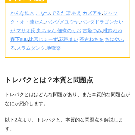
かんな鉄木
,
こなつ
,
でるたぽ
,
やえ
,
カズアキ
,
ジャッ
ク・オ・蘭たん
,
ハシヅメユウヤ
,
パンダドラゴンたい
が
,
マサオ氏
,
丸ちゃん
,
佃煮のりお
,
古塔つみ
,
桃鈴ねね
,
森下suu
,
比宮じょーず
,
花邑まい
,
茶古ねぢを
ちはやふ
る
,
スラムダンク
,
地獄楽
トレパクとは？本質と問題点
トレパクとははどんな問題があり、また本質的な問題点が
なにか紹介します。
以下2点より、トレパクと、本質的な問題点を解説しま
す。