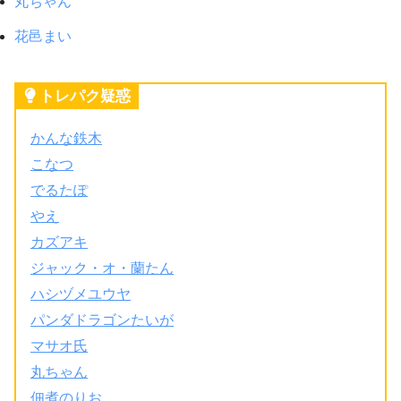
丸ちゃん
花邑まい
トレパク疑惑
かんな鉄木
こなつ
でるたぽ
やえ
カズアキ
ジャック・オ・蘭たん
ハシヅメユウヤ
パンダドラゴンたいが
マサオ氏
丸ちゃん
佃煮のりお