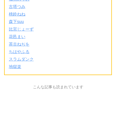
古塔つみ
桃鈴ねね
森下suu
比宮じょーず
花邑まい
茶古ねぢを
ちはやふる
スラムダンク
地獄楽
こんな記事も読まれています